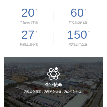
20
60
+
+
产品系列丰富
广泛应用行业
27
150
+
+
畅销全国各地
成功合作企业
企业使命
为社会创财富，为用户创价值，为公司创效益...