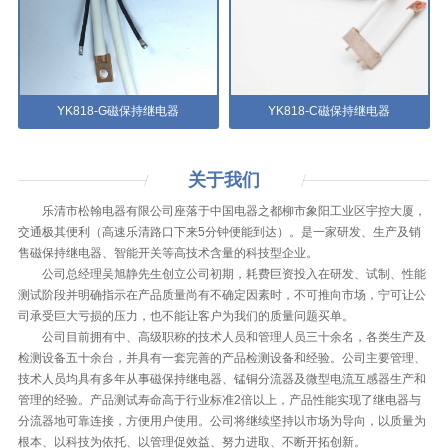
YK818-G磁保持继电器
YK818-C磁保持继电器
关于
我们
乐清市松翰电器有限公司座落于中国电器之都柳市象阳工业区宇控大厦，
交通极其便利（高速乐清路口下来5分钟便能到达）。是一家研发、生产及销
售磁保持继电器、智能开关等高技术含量的科技型企业。
公司总经理吴旭静先生创立公司初期，耗费巨资投入在研发、试制、性能
测试阶段并明确指示在产品质量尚有不确定因素时，不可推向市场，宁可让公
司承受巨大亏损的压力，也不能让客户为我们的质量问题买单。
公司目前拥有中、高级职称的技术人员和管理人员三十余名，各类生产及
检测设备五十余台，并具有一套完善的产品检测设备和经验。公司主要管理、
技术人员均具有多年从事磁保持继电器、锰铜分流器及微型电流互感器生产和
管理的经验。产品测试寿命高于行业标准2倍以上，产品性能实现了继电器与
分流器地可靠连接，方便用户使用。公司将继续坚持以市场为导向，以质量为
根本、以科技为依托、以管理促效益、努力进取、不断开拓创新。