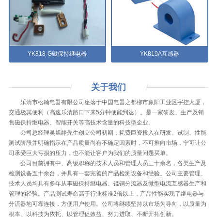
YK818-G磁保持继电器
YK819A互感器
关于
我们
乐清市松翰电器有限公司座落于中国电器之都柳市象阳工业区宇控大厦，
交通极其便利（高速乐清路口下来5分钟便能到达）。是一家研发、生产及销
售磁保持继电器、智能开关等高技术含量的科技型企业。
公司总经理吴旭静先生创立公司初期，耗费巨资投入在研发、试制、性能
测试阶段并明确指示在产品质量尚有不确定因素时，不可推向市场，宁可让公
司承受巨大亏损的压力，也不能让客户为我们的质量问题买单。
公司目前拥有中、高级职称的技术人员和管理人员三十余名，各类生产及
检测设备五十余台，并具有一套完善的产品检测设备和经验。公司主要管理、
技术人员均具有多年从事磁保持继电器、锰铜分流器及微型电流互感器生产和
管理的经验。产品测试寿命高于行业标准2倍以上，产品性能实现了继电器与
分流器地可靠连接，方便用户使用。公司将继续坚持以市场为导向，以质量为
根本、以科技为依托、以管理促效益、努力进取、不断开拓创新。