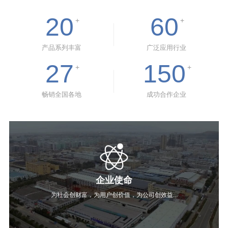
20
60
+
+
产品系列丰富
广泛应用行业
27
150
+
+
畅销全国各地
成功合作企业
企业使命
为社会创财富，为用户创价值，为公司创效益...